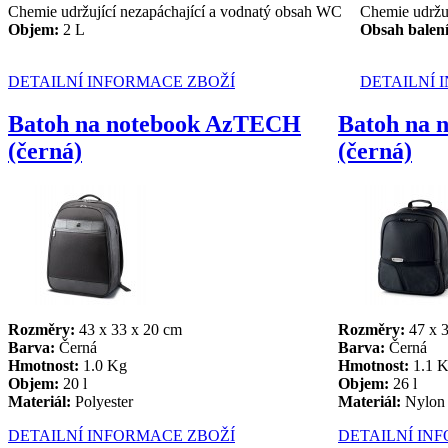
Chemie udržující nezapáchající a vodnatý obsah WC
Chemie udržu
Objem
:
2 L
Obsah balen
DETAILNÍ INFORMACE ZBOŽÍ
DETAILNÍ 
Batoh na notebook AzTECH
Batoh na 
(černá)
(černá)
Rozměry:
43 x 33 x 20 cm
Rozměry:
47 x 3
Barva:
Černá
Barva:
Černá
Hmotnost:
1.0 Kg
Hmotnost:
1.1 
Objem:
20 l
Objem:
26 l
Materiál:
Polyester
Materiál:
Nylon
DETAILNÍ INFORMACE ZBOŽÍ
DETAILNÍ IN