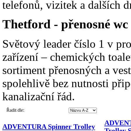
telefonů, vizitek a dalších 
Thetford - přenosné wc
Světový leader číslo 1 v pr
zařízení – chemických toale
sortiment přenosných a ves
spolehlivě bez nutnosti při
kanalizační řád.
Řadit dle:
ADVENT
ADVENTURA Spinner Trolley
Trolley 