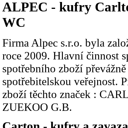
ALPEC - kufry Carlto
WC
Firma Alpec s.r.o. byla zal
roce 2009. Hlavní činnost s
spotřebního zboží převážně
spotřebitelskou veřejnost.
zboží těchto značek : C
ZUEKOO G.B.
Carton - kufry a zavaz