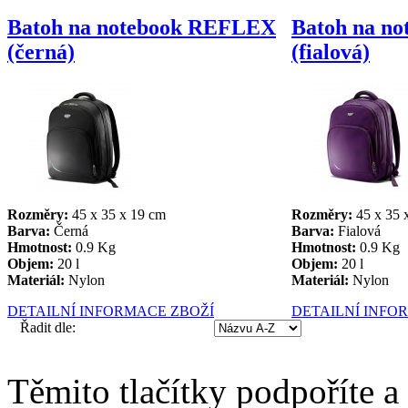
Batoh na notebook REFLEX
Batoh na n
(černá)
(fialová)
Rozměry:
45 x 35 x 19 cm
Rozměry:
45 x 35 
Barva:
Černá
Barva:
Fialová
Hmotnost:
0.9 Kg
Hmotnost:
0.9 Kg
Objem:
20 l
Objem:
20 l
Materiál:
Nylon
Materiál:
Nylon
DETAILNÍ INFORMACE ZBOŽÍ
DETAILNÍ INFO
Řadit dle:
Těmito tlačítky podpoříte a