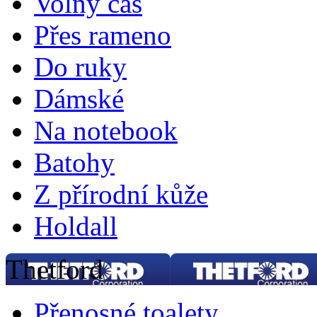
Volný čas
Přes rameno
Do ruky
Dámské
Na notebook
Batohy
Z přírodní kůže
Holdall
Thetford
Přenosné toalety