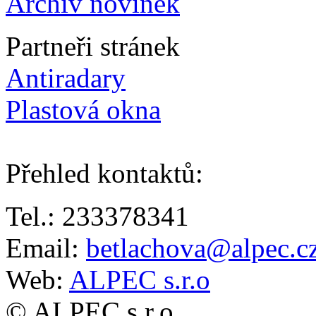
Archiv novinek
Partneři stránek
Antiradary
Plastová okna
Přehled kontaktů
:
Tel.: 233378341
Email:
betlachova@alpec.c
Web:
ALPEC s.r.o
© ALPEC s.r.o