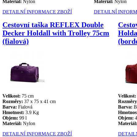
Materiál:
Nylon
Materiál:
Nylon
DETAILNÍ INFORMACE ZBOŽÍ
DETAILNÍ INFOR
Cestovní taška REFLEX Double
Cesto
Decker Holdall with Trolley 75cm
Holda
(fialová)
(bord
Velikost:
75 cm
Velikost:
Rozměry:
37 x 75 x 41 cm
Rozměry
Barva:
Fialová
Barva:
B
Hmotnost:
3.9 Kg
Hmotnos
Objem:
99 l
Objem:
4
Materiál:
Nylon
Materiál
DETAILNÍ INFORMACE ZBOŽÍ
DETAIL