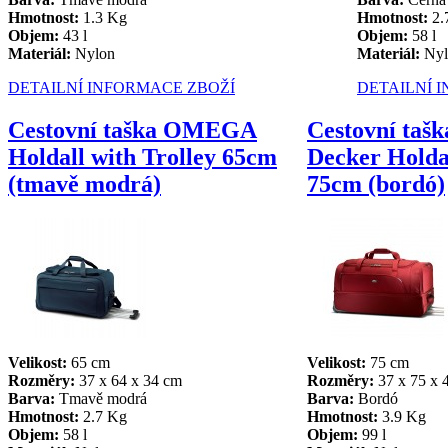
Hmotnost:
1.3 Kg
Hmotnost:
2.
Objem:
43 l
Objem:
58 l
Materiál:
Nylon
Materiál:
Nyl
DETAILNÍ INFORMACE ZBOŽÍ
DETAILNÍ 
Cestovní taška OMEGA
Cestovní ta
Holdall with Trolley 65cm
Decker Holdal
(tmavě modrá)
75cm (bordó)
Velikost:
65 cm
Velikost:
75 cm
Rozměry:
37 x 64 x 34 cm
Rozměry:
37 x 75 x 
Barva:
Tmavě modrá
Barva:
Bordó
Hmotnost:
2.7 Kg
Hmotnost:
3.9 Kg
Objem:
58 l
Objem:
99 l