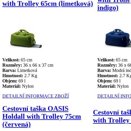
with Trolley 65cm (limetková)
indigo)
Velikost:
65 cm
Velikost:
65 cm
Rozměry:
36 x 66 x 37 cm
Rozměry:
36 x 6
Barva:
Limetková
Barva:
Modrá in
Hmotnost:
2.7 Kg
Hmotnost:
2.7 K
Objem:
69 l
Objem:
69 l
Materiál:
Nylon
Materiál:
Nylon
DETAILNÍ INFORMACE ZBOŽÍ
DETAILNÍ INF
Cestovní taška OASIS
Cestovní ta
Holdall with Trolley 75cm
with Trolley
(červená)