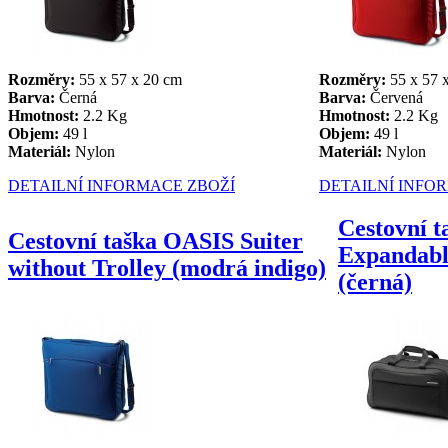
Rozměry:
55 x 57 x 20 cm
Rozměry:
55 x 57 
Barva:
Černá
Barva:
Červená
Hmotnost:
2.2 Kg
Hmotnost:
2.2 Kg
Objem:
49 l
Objem:
49 l
Materiál:
Nylon
Materiál:
Nylon
DETAILNÍ INFORMACE ZBOŽÍ
DETAILNÍ INFO
Cestovní
Cestovní taška OASIS Suiter
Expandabl
without Trolley (modrá indigo)
(černá)