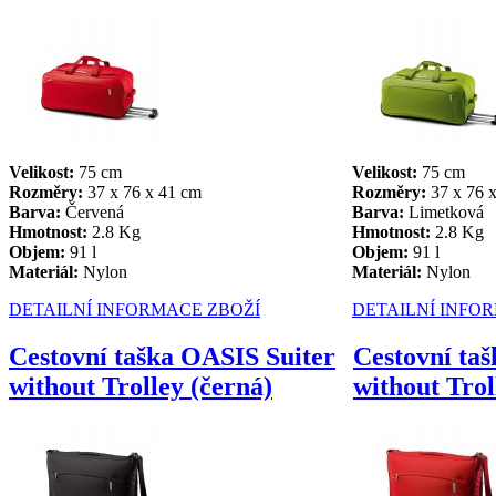
Velikost:
75 cm
Velikost:
75 cm
Rozměry:
37 x 76 x 41 cm
Rozměry:
37 x 76 
Barva:
Červená
Barva:
Limetková
Hmotnost:
2.8 Kg
Hmotnost:
2.8 Kg
Objem:
91 l
Objem:
91 l
Materiál:
Nylon
Materiál:
Nylon
DETAILNÍ INFORMACE ZBOŽÍ
DETAILNÍ INFO
Cestovní taška OASIS Suiter
Cestovní ta
without Trolley (černá)
without Trol