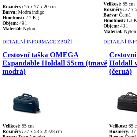
Velikost:
55 cm
Rozměry:
55 x 57 x 20 cm
Rozměry:
37 x 5
Barva:
Modrá indigo
Barva:
Černá
Hmotnost:
2.2 Kg
Hmotnost:
1.3 
Objem:
49 l
Objem:
43 l
Materiál:
Nylon
Materiál:
Nylon
DETAILNÍ INFORMACE ZBOŽÍ
DETAILNÍ IN
Cestovní taška OMEGA
Cestovn
Expandable Holdall 55cm (tmavě
Holdall 
modrá)
(černá)
Velikost:
55 cm
Velikost:
65 
Rozměry:
37 x 58 x 25/28 cm
Rozměry:
37 
Barva:
Tmavě modrá
Barva:
Černá