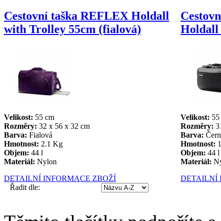
Cestovní taška REFLEX Holdall
Cestov
with Trolley 55cm (fialová)
Holdall
Velikost:
55 cm
Velikost:
55
Rozměry:
32 x 56 x 32 cm
Rozměry:
31
Barva:
Fialová
Barva:
Čern
Hmotnost:
2.1 Kg
Hmotnost:
1
Objem:
44 l
Objem:
44 l
Materiál:
Nylon
Materiál:
N
DETAILNÍ INFORMACE ZBOŽÍ
DETAILNÍ
Řadit dle: