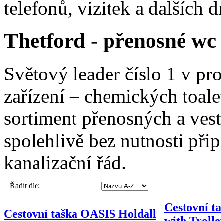
telefonů, vizitek a dalších 
Thetford - přenosné wc
Světový leader číslo 1 v pr
zařízení – chemických toale
sortiment přenosných a ves
spolehlivě bez nutnosti při
kanalizační řád.
Řadit dle:
Cestovní t
Cestovní taška OASIS Holdall
with Troll