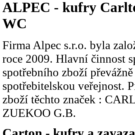
ALPEC - kufry Carlto
WC
Firma Alpec s.r.o. byla zal
roce 2009. Hlavní činnost s
spotřebního zboží převážně
spotřebitelskou veřejnost.
zboží těchto značek : C
ZUEKOO G.B.
Carton - kufry a zavaz